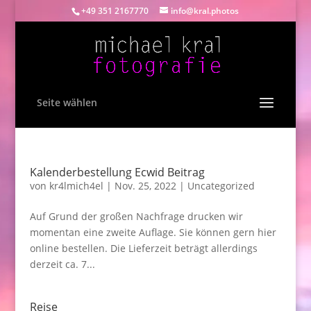
+49 351 2167770
info@kral.photos
Seite wählen
Kalenderbestellung Ecwid Beitrag
von
kr4lmich4el
|
Nov. 25, 2022
|
Uncategorized
Auf Grund der großen Nachfrage drucken wir
momentan eine zweite Auflage. Sie können gern hier
online bestellen. Die Lieferzeit beträgt allerdings
derzeit ca. 7...
Reise