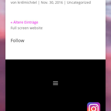
von
kr4lmich4el
|
Nov. 30, 2016
|
Uncategorized
« Ältere Einträge
Full screen website
Follow