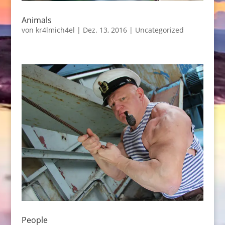
Animals
von
kr4lmich4el
|
Dez. 13, 2016
|
Uncategorized
People