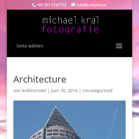
+49 351 2167770
info@kral.photos
Seite wählen
Architecture
von
kr4lmich4el
|
Juni 30, 2016
|
Uncategorized